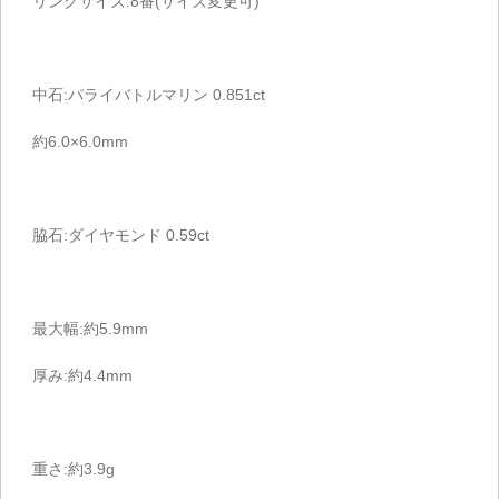
リングサイズ:8番(サイズ変更可)
中石:パライバトルマリン 0.851ct
約6.0×6.0mm
脇石:ダイヤモンド 0.59ct
最大幅:約5.9mm
厚み:約4.4mm
重さ:約3.9g