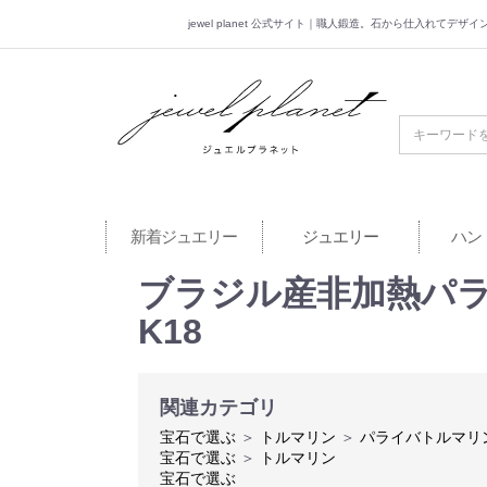
jewel planet 公式サイト｜職人鍛造。石から仕入れてデ
jewel planet 公
新着ジュエリー
ジュエリー
ハン
ブラジル産非加熱パライバ
K18
関連カテゴリ
宝石で選ぶ
＞
トルマリン
＞
パライバトルマリ
宝石で選ぶ
＞
トルマリン
宝石で選ぶ