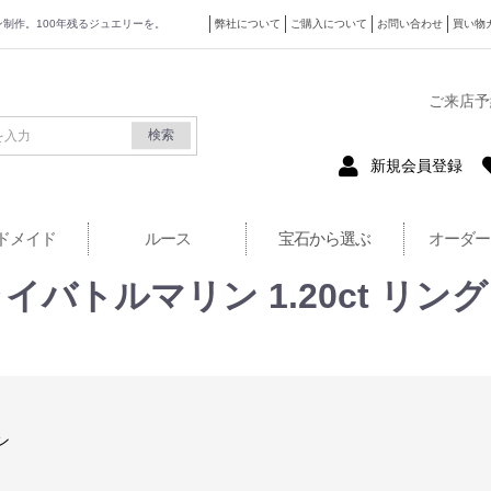
ザイン制作。100年残るジュエリーを。
弊社について
ご購入について
お問い合わせ
買い物
式サイト
ご来店予
検索
新規会員登録
ドメイド
ルース
宝石から選ぶ
オーダー
トルマリン 1.20ct リング ダ
ン