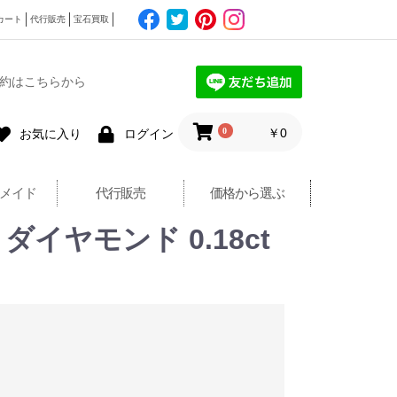
カート
代行販売
宝石買取
約はこちらから
0
￥0
お気に入り
ログイン
メイド
代行販売
価格から選ぶ
イヤモンド 0.18ct