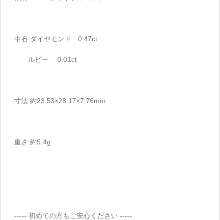
中石:ダイヤモンド 0.47ct
ルビー 0.01ct
寸法:約23.53×28.17×7.76mm
重さ:約5.4g
----- 初めての方もご安心ください -----