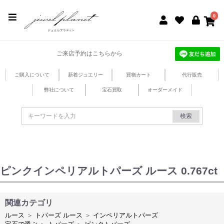
jewel planet 公式サイト
0
ご来店予約はこちらから
ご購入について
新着ジュエリー
買物カート
代行販売
弊社について
宝石買取
オーダーメイド
検索
ピンクインペリアルトパーズ ルース 0.767ct
関連カテゴリ
ルース
＞
トパーズ ルース
＞
インペリアルトパーズ