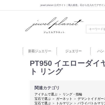
jewel planet 公式サイト｜職人鍛造。石から仕入れてデ
jewel planet 公
新着ジュエリー
ジュエリー
ハン
PT950 イエローダ
ト リング
関連カテゴリ
アイテムで選ぶ
＞
リング・指輪
宝石で選ぶ
＞
ガーネット
＞
デマントイドガー
宝石で選ぶ
＞
トルマリン
＞
パライバトルマリ