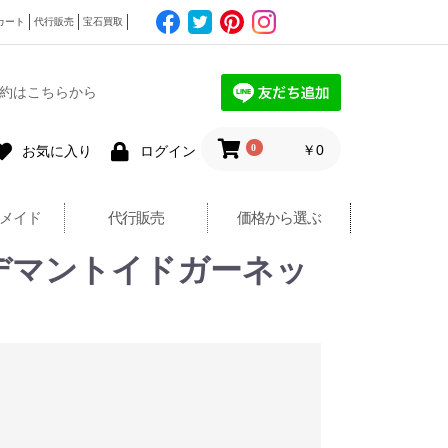
カート
代行販売
宝石買取
約はこちらから
0
￥0
お気に入り
ログイン
メイド
代行販売
価格から選ぶ
/デマントイドガーネッ