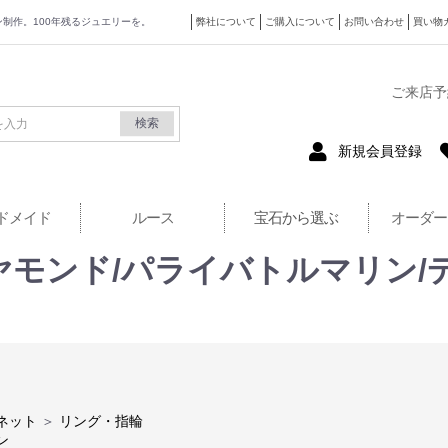
ザイン制作。100年残るジュエリーを。
弊社について
ご購入について
お問い合わせ
買い物
式サイト
ご来店予
検索
新規会員登録
ドメイド
ルース
宝石から選ぶ
オーダー
イヤモンド/パライバトルマリン
ネット
＞
リング・指輪
ン