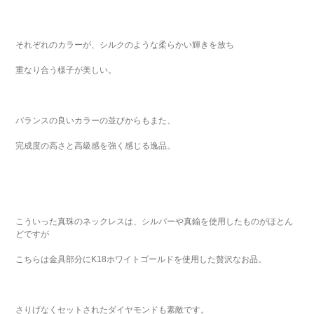
それぞれのカラーが、シルクのような柔らかい輝きを放ち
重なり合う様子が美しい。
バランスの良いカラーの並びからもまた、
完成度の高さと高級感を強く感じる逸品。
こういった真珠のネックレスは、シルバーや真鍮を使用したものがほとん
どですが
こちらは金具部分にK18ホワイトゴールドを使用した贅沢なお品。
さりげなくセットされたダイヤモンドも素敵です。