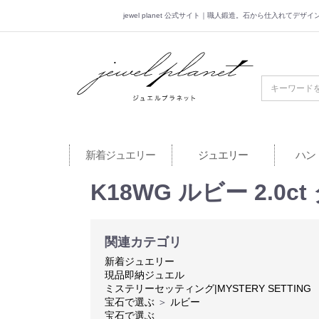
jewel planet 公式サイト｜職人鍛造。石から仕入れてデ
jewel planet 公
新着ジュエリー
ジュエリー
ハン
K18WG ルビー 2.0
関連カテゴリ
新着ジュエリー
現品即納ジュエル
ミステリーセッティング|MYSTERY SETTING
宝石で選ぶ
＞
ルビー
宝石で選ぶ