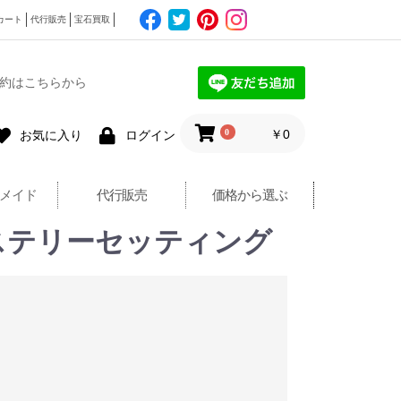
カート
代行販売
宝石買取
約はこちらから
0
￥0
お気に入り
ログイン
メイド
代行販売
価格から選ぶ
グ ミステリーセッティング