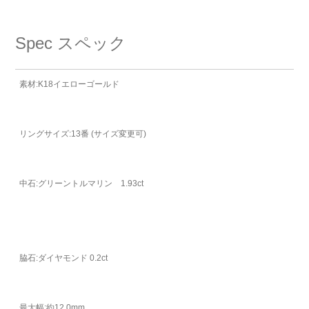
Spec
スペック
素材:K18イエローゴールド
リングサイズ:13番 (サイズ変更可)
中石:グリーントルマリン 1.93ct
脇石:ダイヤモンド 0.2ct
最大幅:約12.0mm