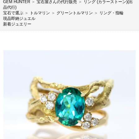
GEM HUNTER
＞
宝石屋さんの代行販売
＞
リング (カラーストーン)(出
品代行)
宝石で選ぶ
＞
トルマリン
＞
グリーントルマリン
＞
リング・指輪
現品即納ジュエル
新着ジュエリー