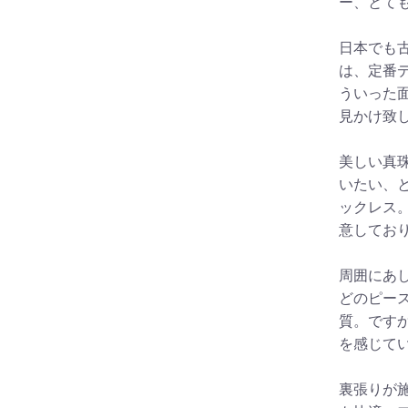
ー、とて
日本でも
は、定番
ういった
見かけ致
美しい真
いたい、
ックレス
意してお
周囲にあ
どのピー
質。です
を感じて
裏張りが