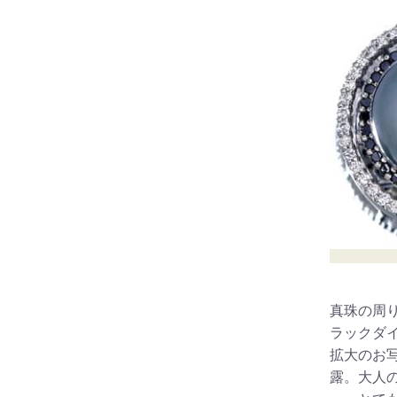
真珠の周
ラックダ
拡大のお
露。大人