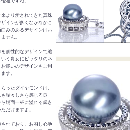
も優雅ですね。
古来より愛されてきた真珠
デザインが多くなかなかこ
面白みのあるデザインはお
しません。
珠を個性的なデザインで纏
という貴女にピッタリのネ
。お揃いのデザインもご用
ります。
しらったダイヤモンドは、
スも瑞々しさを感じる良
から場面一杯に溢れる輝き
いただけますよ。
施されており、お召し心地