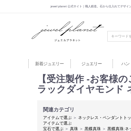
jewel planet 公式サイト｜職人鍛造。石から仕入れてデ
jewel planet 公
新着ジュエリー
ジュエリー
ハン
【受注製作 -お客様の
ラックダイヤモンド 
関連カテゴリ
アイテムで選ぶ
＞
ネックレス・ペンダントト
アイテムで選ぶ
宝石で選ぶ
＞
真珠
＞
黒蝶真珠
＞
黒蝶真珠:ネ