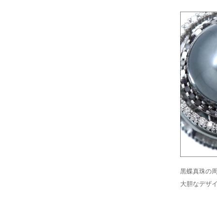
黒蝶真珠の周
大胆なデザ