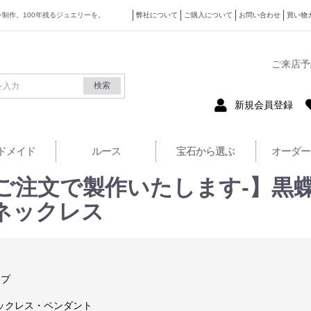
ザイン制作。100年残るジュエリーを。
弊社について
ご購入について
お問い合わせ
買い物
式サイト
ご来店予
検索
新規会員登録
ドメイド
ルース
宝石から選ぶ
オーダー
ご注文で製作いたします-】黒蝶真珠
ネックレス
ップ
ックレス・ペンダント