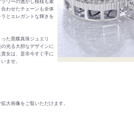
フラワーの透かし模様も素
ご注文手続き
カートを見る
お買い物を続ける
。合わせたチェーンも全体
キラとエレガントな輝きを
。
まった黒蝶真珠ジュエリ
美の光る大胆なデザインに
た貴女は、是非今すぐ手に
さいませ。
で拡大画像をご覧いただけます。