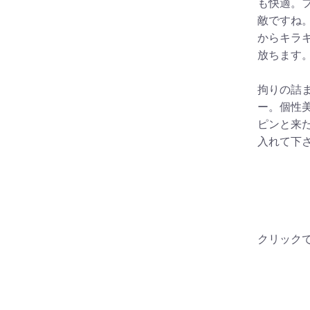
も快適。
敵ですね
からキラ
放ちます
拘りの詰
ー。個性
ピンと来
入れて下
クリック