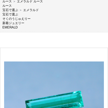
ルース
＞
エメラルド ルース
ルース
宝石で選ぶ
＞
エメラルド
宝石で選ぶ
そくのうじゅえりー
新着ジュエリー
EMERALD