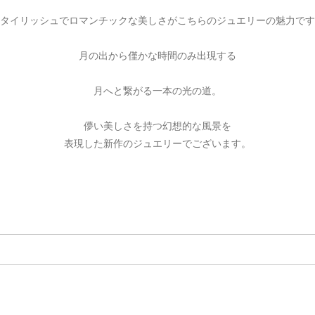
ご注文手続き
カートを見る
お買い物を続ける
タイリッシュでロマンチックな美しさがこちらのジュエリーの魅力です
月の出から僅かな時間のみ出現する
月へと繋がる一本の光の道。
儚い美しさを持つ幻想的な風景を
表現した新作のジュエリーでございます。