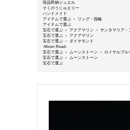
現品即納ジュエル
そくのうじゅえりー
ハンドメイド
アイテムで選ぶ
＞
リング・指輪
アイテムで選ぶ
宝石で選ぶ
＞
アクアマリン
＞
サンタマリア・
宝石で選ぶ
＞
アクアマリン
宝石で選ぶ
＞
ダイヤモンド
-Moon Road-
宝石で選ぶ
＞
ムーンストーン
＞
ロイヤルブルー
宝石で選ぶ
＞
ムーンストーン
宝石で選ぶ