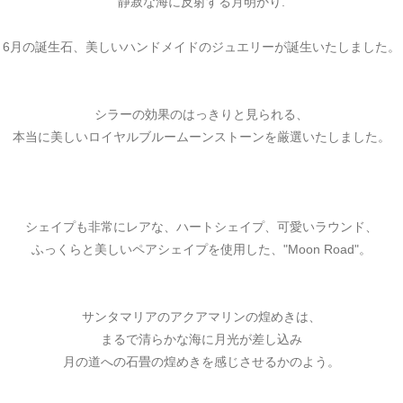
静寂な海に反射する月明かり.
6月の誕生石、美しいハンドメイドのジュエリーが誕生いたしました。
シラーの効果のはっきりと見られる、
本当に美しいロイヤルブルームーンストーンを厳選いたしました。
シェイプも非常にレアな、ハートシェイプ、可愛いラウンド、
ふっくらと美しいペアシェイプを使用した、"Moon Road"。
サンタマリアのアクアマリンの煌めきは、
まるで清らかな海に月光が差し込み
月の道への石畳の煌めきを感じさせるかのよう。