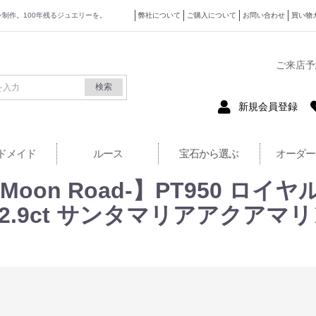
ザイン制作。100年残るジュエリーを。
弊社について
ご購入について
お問い合わせ
買い物
式サイト
ご来店予
検索
新規会員登録
ドメイド
ルース
宝石から選ぶ
オーダー
 -Moon Road-】PT950 
.9ct サンタマリアアクアマリン