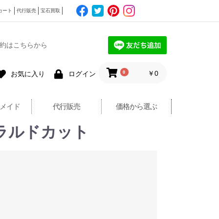
カート
代行販売
宝石買取
約はこちらから
0
￥0
お気に入り
ログイン
メイド
代行販売
価格から選ぶ
メラルドカット