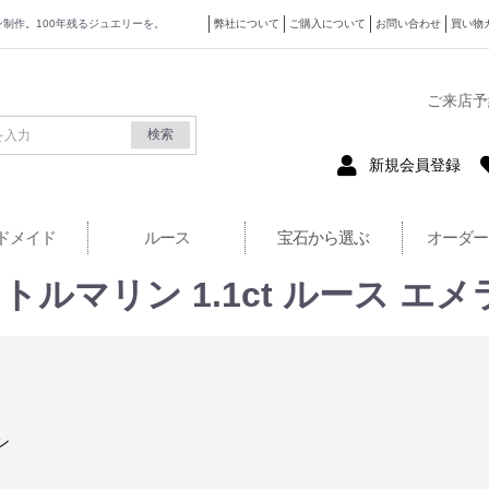
ザイン制作。100年残るジュエリーを。
弊社について
ご購入について
お問い合わせ
買い物
式サイト
ご来店予
検索
新規会員登録
ドメイド
ルース
宝石から選ぶ
オーダー
ルマリン 1.1ct ルース エ
ン