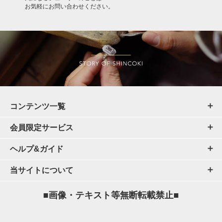
お気軽にお問い合わせください。
コンテンツ一覧
会員限定サービス
ヘルプ&ガイド
当サイトについて
■画像・テキスト等無断転載禁止■