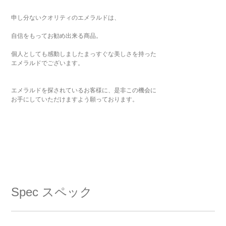
申し分ないクオリティのエメラルドは、
自信をもってお勧め出来る商品。
個人としても感動しましたまっすぐな美しさを持った
エメラルドでございます。
エメラルドを探されているお客様に、是非この機会に
お手にしていただけますよう願っております。
Spec
スペック