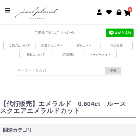
jewel planet 公式サイト
0
ご来店予約はこちらから
ご購入について
新着ジュエリー
買物カート
代行販売
弊社について
宝石買取
オーダーメイド
検索
【代行販売】エメラルド 0.604ct ルース
スクエアエメラルドカット
関連カテゴリ