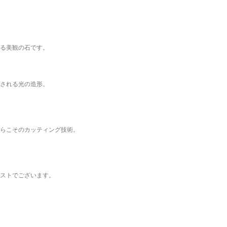
る美観の石です。
される光の造形。
らこそのカッティング技術。
ストでございます。