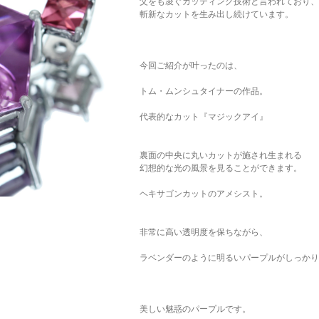
父をも凌ぐカッティング技術と言われており、
ご注文手続き
カートを見る
お買い物を続ける
斬新なカットを生み出し続けています。
今回ご紹介が叶ったのは、
トム・ムンシュタイナーの作品。
代表的なカット『マジックアイ』
裏面の中央に丸いカットが施され生まれる
幻想的な光の風景を見ることができます。
ヘキサゴンカットのアメシスト。
非常に高い透明度を保ちながら、
ラベンダーのように明るいパープルがしっかり
美しい魅惑のパープルです。