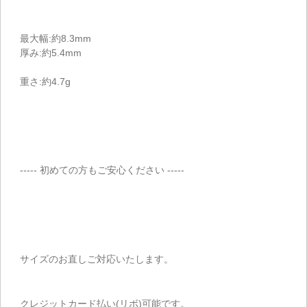
最大幅:約8.3mm
厚み:約5.4mm
重さ:約4.7g
----- 初めての方もご安心ください -----
サイズのお直しご対応いたします。
クレジットカード払い(リボ)可能です。