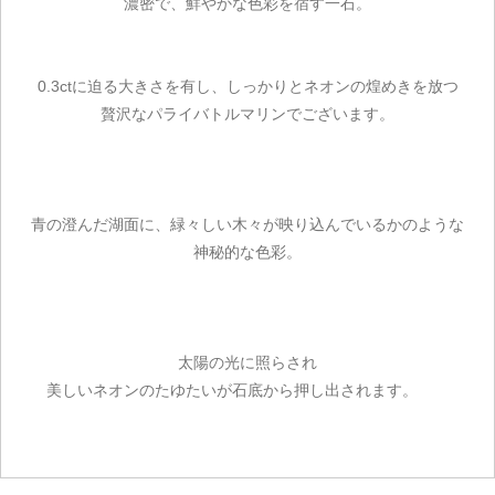
濃密で、鮮やかな色彩を宿す一石。
0.3ctに迫る大きさを有し、しっかりとネオンの煌めきを放つ
贅沢なパライバトルマリンでございます。
青の澄んだ湖面に、緑々しい木々が映り込んでいるかのような
神秘的な色彩。
太陽の光に照らされ
美しいネオンのたゆたいが石底から押し出されます。