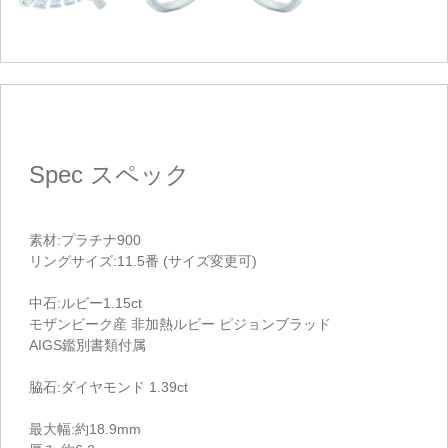
Spec
スペック
素材:プラチナ900
リングサイズ:11.5番 (サイズ変更可)
中石:ルビー1.15ct
モザンビーク産 非加熱ルビー ピジョンブラッド
AIGS鑑別書類付属
脇石:ダイヤモンド 1.39ct
最大幅:約18.9mm