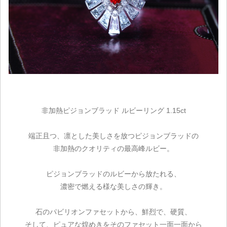
非加熱ピジョンブラッド ルビーリング 1.15ct
端正且つ、凛とした美しさを放つピジョンブラッドの
非加熱のクオリティの最高峰ルビー。
ピジョンブラッドのルビーから放たれる、
濃密で燃える様な美しさの輝き。
石のパビリオンファセットから、鮮烈で、硬質、
そして、ピュアな煌めきをそのファセット一面一面から