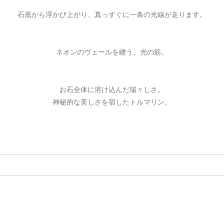
石底から浮かび上がり、真っすぐに一条の光線が走ります。
ネオンのヴェールを纏う、光の筋。
お石全体に溶け込んだ瑞々しさ。
神秘的な美しさを宿したトルマリン。