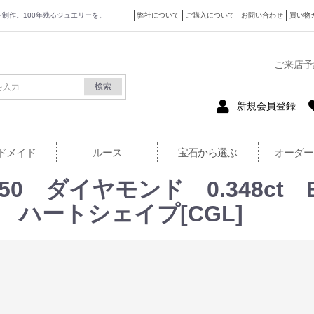
ザイン制作。100年残るジュエリーを。
弊社について
ご購入について
お問い合わせ
買い物
式サイト
ご来店予
検索
新規会員登録
ドメイド
ルース
宝石から選ぶ
オーダー
950 ダイヤモンド 0.348ct
ング ハートシェイプ[CGL]