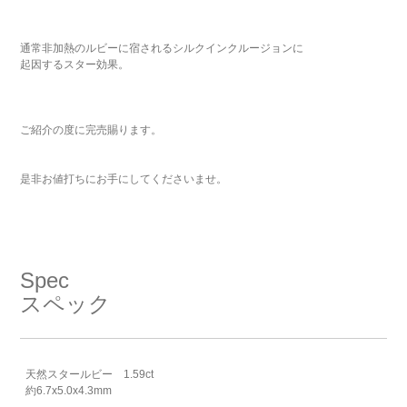
通常非加熱のルビーに宿されるシルクインクルージョンに
起因するスター効果。
ご紹介の度に完売賜ります。
是非お値打ちにお手にしてくださいませ。
Spec
スペック
天然スタールビー 1.59ct
約6.7x5.0x4.3mm