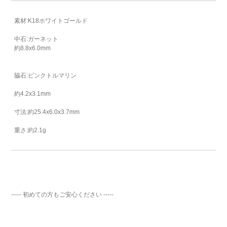
素材:K18ホワイトゴールド
中石:ガーネット
約8.8x6.0mm
脇石:ピンクトルマリン
約4.2x3.1mm
寸法:約25.4x6.0x3.7mm
重さ:約2.1g
----- 初めての方もご安心ください -----