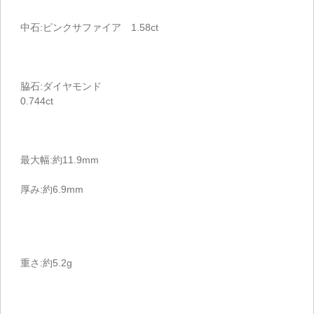
中石:ピンクサファイア 1.58ct
脇石:ダイヤモンド
0.744ct
最大幅:約11.9mm
厚み:約6.9mm
重さ:約5.2g