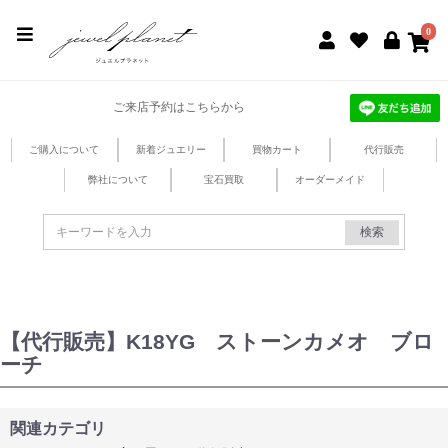
jewel planet 公式サイト
0
ご来店予約はこちらから
ご購入について
新着ジュエリー
買物カート
代行販売
弊社について
宝石買取
オーダーメイド
検索
【代行販売】K18YG ストーンカメオ ブロ
ーチ
関連カテゴリ