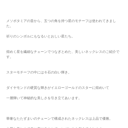
メソポタミアの昔から、五つの角を持つ星のモチーフは使われてきまし
た。
祈りのシンボルにもなるいとおしい星たち。
煌めく星を繊細なチェーンでつなぎとめた、美しいネックレスのご紹介で
す。
スターモチーフの中には６石の白い輝き。
ダイヤモンドの硬質な輝きがイエローゴールドのスターに煌めいて
一層輝いて神秘的な美しさを引き立てあいます。
華奢なたたずまいのチェーンで構成されたネックレスは上品で優雅。