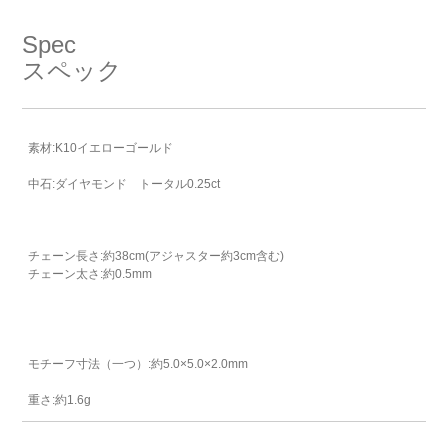
Spec
スペック
素材:K10イエローゴールド
中石:ダイヤモンド トータル0.25ct
チェーン長さ:約38cm(アジャスター約3cm含む)
チェーン太さ:約0.5mm
モチーフ寸法（一つ）:約5.0×5.0×2.0mm
重さ:約1.6g