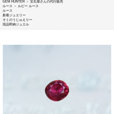
GEM HUNTER
＞
宝石屋さんの代行販売
ルース
＞
ルビー ルース
ルース
新着ジュエリー
そくのうじゅえりー
現品即納ジュエル