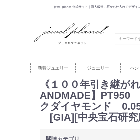
jewel planet 公式サイト｜職人鍛造。石から仕入れてデ
jewel planet 公
新着ジュエリー
ジュエリー
ハン
《１００年引き継がれ
ANDMADE】PT950
クダイヤモンド 0.05
[GIA][中央宝石研究
関連カテゴリ