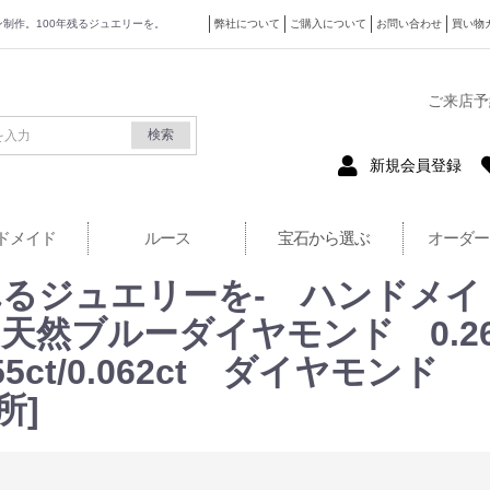
ザイン制作。100年残るジュエリーを。
弊社について
ご購入について
お問い合わせ
買い物
式サイト
ご来店予
検索
新規会員登録
ドメイド
ルース
宝石から選ぶ
オーダー
るジュエリーを- ハンドメイ
 天然ブルーダイヤモンド 0.26ct
5ct/0.062ct ダイヤモンド
所]