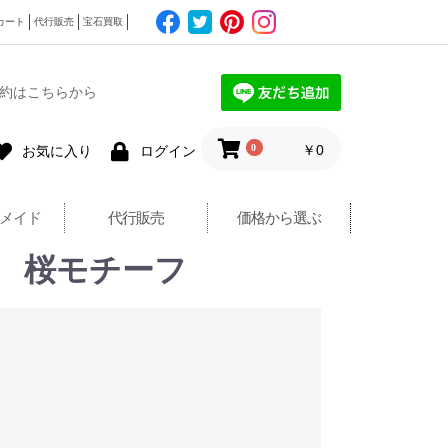
カート
代行販売
宝石買取
約はこちらから
0
￥0
お気に入り
ログイン
メイド
代行販売
価格から選ぶ
アス 桜モチーフ