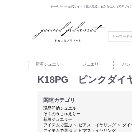
jewel planet 公式サイト｜職人鍛造。石から仕入れてデ
jewel planet 公
新着ジュエリー
ジュエリー
ハン
K18PG ピンクダイヤ
関連カテゴリ
現品即納ジュエル
そくのうじゅえりー
新着ジュエリー
アイテムで選ぶ
＞
ピアス・イヤリング
＞
ダイ
アイテムで選ぶ
＞
ピアス・イヤリング