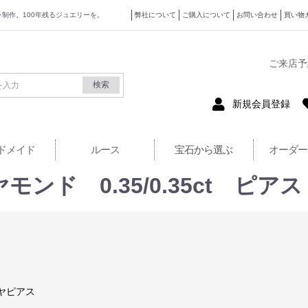
ザイン制作。100年残るジュエリーを。
弊社について
ご購入について
お問い合わせ
買い物
式サイト
ご来店予
検索
新規会員登録
ドメイド
ルース
宝石から選ぶ
オーダー
モンド 0.35/0.35ct ピ
ヤピアス