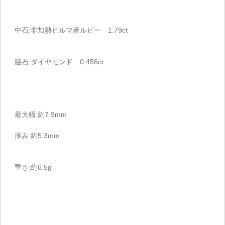
中石:非加熱ビルマ産ルビー 1.79ct
脇石:ダイヤモンド 0.456ct
最大幅:約7.9mm
厚み:約5.3mm
重さ:約6.5g