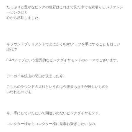
たっぷりと豊かなピンクの色彩はこれまで見た中でも素晴らしいファンシ
ーピンクだと
心から感動しました。
今ラウンドブリリアントでとにかく0.3ctアップを手にすることも難しい
現代で
0.4ctアップという驚異的なピンクダイヤモンドのルースでございます。
アーガイル鉱山の閉山が決まった今、
こちらのラウンドの大粒というのは今後最も入手が難しいものと
いわれるのです。
今、手にしていただいて間違いのないピンクダイヤモンド。
コレクター様からコレクター様に是非お繋ぎしたいもの。