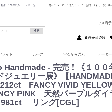
ザイン制作。100年残るジュエリーを。
弊社について
ご購入について
お問い合わせ
買い物
式サイト
ご来店予
検索
新規会員登録
ドメイド
ルース
宝石から選ぶ
オーダー
 superb Handmade - 完売
ジュエリー展》【HANDMADE
2ct FANCY VIVID YE
ANCY PINK 天然パープルダイヤ
1.981ct リング[CGL]