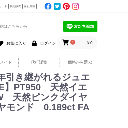
カート
代行販売
宝石買取
約はこちらから
0
￥0
お気に入り
ログイン
メイド
代行販売
価格から選ぶ
！《１００年引き継がれるジュエ
】PT950 天然イエ
LLOW 天然ピンクダイヤ
モンド 0.189ct FA