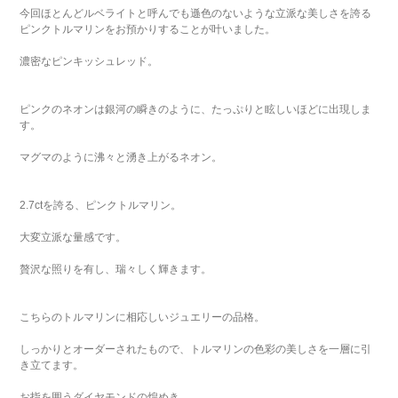
今回ほとんどルベライトと呼んでも遜色のないような立派な美しさを誇る
ピンクトルマリンをお預かりすることが叶いました。
濃密なピンキッシュレッド。
ピンクのネオンは銀河の瞬きのように、たっぷりと眩しいほどに出現しま
す。
マグマのように沸々と湧き上がるネオン。
2.7ctを誇る、ピンクトルマリン。
大変立派な量感です。
贅沢な照りを有し、瑞々しく輝きます。
こちらのトルマリンに相応しいジュエリーの品格。
しっかりとオーダーされたもので、トルマリンの色彩の美しさを一層に引
き立てます。
お指を囲うダイヤモンドの煌めき。