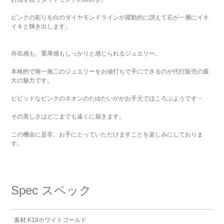
ピンクの彩りを白のダイヤモンドラインが躍動的に讃えて石が一層にイキ
イキと輝き出します。
存在感も、重厚感もしっかりと感じられるジュエリー。
本格的で唯一無二のジュエリーをお値打ちで手にできるのが代行販売の最
大の魅力です。
ビビッドなピンクのネオンのたゆたいががお手元でほころぶようです・
その美しさはどこまでも遠くに届きます。
この機会に是非、お手にとっていただけますことを楽しみにしておりま
す。
Spec
スペック
素材:K18ホワイトゴールド