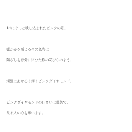
1ctにぐっと映し込まれたピンクの彩。
暖かみを感じるその色彩は
陽ざしを存分に浴びた桜の花びらのよう。
爛漫にあかるく輝くピンクダイヤモンド。
ピンクダイヤモンドの佇まいは優美で、
見る人の心を奪います。