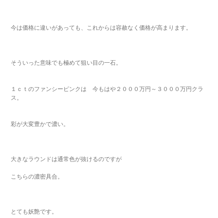
今は価格に違いがあっても、これからは容赦なく価格が高まります。
そういった意味でも極めて狙い目の一石。
１ｃｔのファンシーピンクは 今もはや２０００万円～３０００万円クラ
ス。
彩が大変豊かで濃い。
大きなラウンドは通常色が抜けるのですが
こちらの濃密具合。
とても妖艶です。