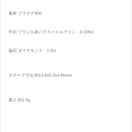
素材:プラチナ900
中石:ブラジル産パライバトルマリン 0.108ct
脇石:ダイヤモンド 1.0ct
モチーフ寸法:約13.8x9.3x4.86mm
重さ:約1.8g