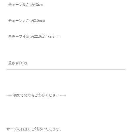
チェーン長さ:約43cm
チェーン太さ:約2.5mm
モチーフ寸法:約22.0x7.4x3.9mm
ご注文手続き
重さ:約9.8g
カートを見る
お買い物を続ける
----- 初めての方もご安心ください -----
サイズのお直しご対応いたします。