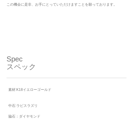
この機会に是非、お手にとっていただけますことを願っております。
Spec
スペック
素材:K18イエローゴールド
中石:ラピスラズリ
脇石：ダイヤモンド