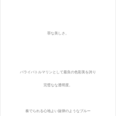
罪な美しさ。
パライバトルマリンとして最良の色彩美を誇り
完璧なな透明度。
ご注文手続き
奏でられる心地よい旋律のようなブルー
カートを見る