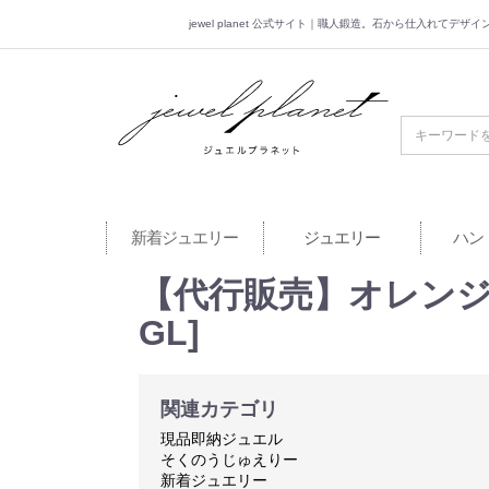
jewel planet 公式サイト｜職人鍛造。石から仕入れてデ
jewel planet 公
新着ジュエリー
ジュエリー
ハン
【代行販売】オレンジサ
GL]
関連カテゴリ
現品即納ジュエル
そくのうじゅえりー
新着ジュエリー