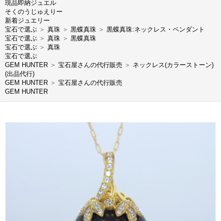
現品即納ジュエル
そくのうじゅえりー
新着ジュエリー
宝石で選ぶ
＞
真珠
＞
黒蝶真珠
＞
黒蝶真珠:ネックレス・ペンダント
宝石で選ぶ
＞
真珠
＞
黒蝶真珠
宝石で選ぶ
＞
真珠
宝石で選ぶ
GEM HUNTER
＞
宝石屋さんの代行販売
＞
ネックレス(カラーストーン)
(出品代行)
GEM HUNTER
＞
宝石屋さんの代行販売
GEM HUNTER