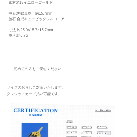
素材:K18イエローゴールド
中石:黒蝶真珠 約15.7mm
脇石:合成キュービックジルコニア
寸法:約25.0×15.7×15.7mm
重さ:約6.7g
----- 初めての方もご安心ください -----
サイズのお直しご対応いたします。
クレジットカード払い可能です。