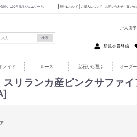
ザイン制作。100年残るジュエリーを。
弊社について
ご購入について
お問い合わせ
買い物
式サイト
ご来店予
検索
新規会員登録
ドメイド
ルース
宝石から選ぶ
オーダー
GIA》スリランカ産ピンクサファイ
]
ア