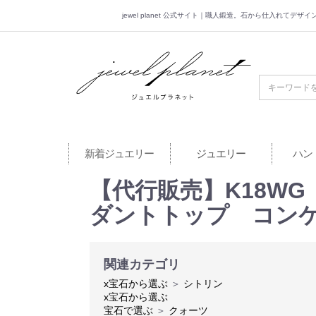
jewel planet 公式サイト｜職人鍛造。石から仕入れてデ
jewel planet 公
新着ジュエリー
ジュエリー
ハン
【代行販売】K18WG
ダントトップ コン
関連カテゴリ
x宝石から選ぶ
＞
シトリン
x宝石から選ぶ
宝石で選ぶ
＞
クォーツ