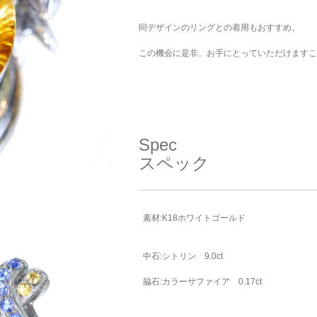
ご注文手続き
カートを見る
お買い物を続ける
同デザインのリングとの着用もおすすめ。
この機会に是非、お手にとっていただけますこ
Spec
スペック
素材:K18ホワイトゴールド
中石:シトリン 9.0ct
脇石:カラーサファイア 0.17ct