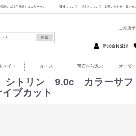
ザイン制作。100年残るジュエリーを。
弊社について
ご購入について
お問い合わせ
買い物
式サイト
ご来店予
検索
新規会員登録
ドメイド
ルース
宝石から選ぶ
オーダー
 シトリン 9.0c カラーサファ
ケイブカット