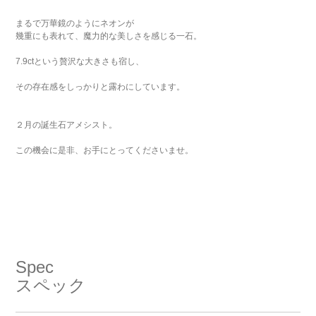
まるで万華鏡のようにネオンが
幾重にも表れて、魔力的な美しさを感じる一石。
7.9ctという贅沢な大きさも宿し、
その存在感をしっかりと露わにしています。
２月の誕生石アメシスト。
この機会に是非、お手にとってくださいませ。
Spec
スペック