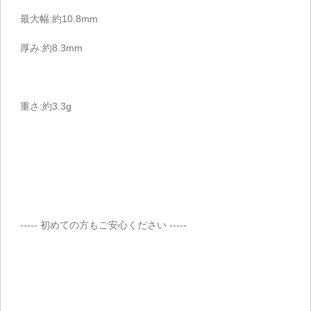
最大幅:約10.8mm
厚み:約8.3mm
重さ:約3.3g
----- 初めての方もご安心ください -----