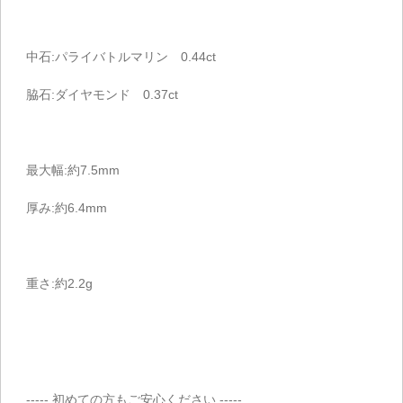
中石:パライバトルマリン 0.44ct
脇石:ダイヤモンド 0.37ct
最大幅:約7.5mm
厚み:約6.4mm
重さ:約2.2g
----- 初めての方もご安心ください -----