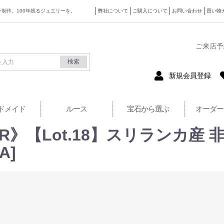
ザイン制作。100年残るジュエリーを。
弊社について
ご購入について
お問い合わせ
買い物
式サイト
ご来店予
検索
新規会員登録
ドメイド
ルース
宝石から選ぶ
オーダー
 FAIR》【Lot.18】スリラン
A]