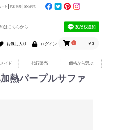
カート
代行販売
宝石買取
約はこちらから
0
￥0
お気に入り
ログイン
メイド
代行販売
価格から選ぶ
カ産 非加熱パープルサファ