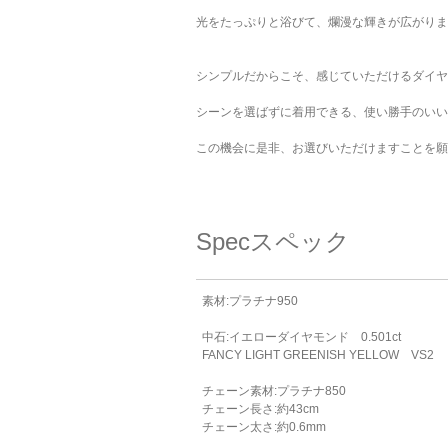
ご注文手続き
カートを見る
お買い物を続ける
光をたっぷりと浴びて、爛漫な輝きが広がりま
シンプルだからこそ、感じていただけるダイヤ
シーンを選ばずに着用できる、使い勝手のいい
この機会に是非、お選びいただけますことを願
Spec
スペック
素材:プラチナ950
中石:イエローダイヤモンド 0.501ct
FANCY LIGHT GREENISH YELLOW VS2
チェーン素材:プラチナ850
チェーン長さ:約43cm
チェーン太さ:約0.6mm