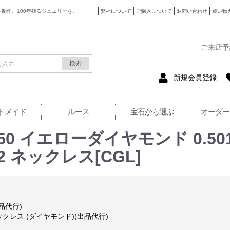
ザイン制作。100年残るジュエリーを。
弊社について
ご購入について
お問い合わせ
買い物
式サイト
ご来店予
検索
新規会員登録
ドメイド
ルース
宝石から選ぶ
オーダー
0 イエローダイヤモンド 0.501ct
S2 ネックレス[CGL]
品代行)
ックレス (ダイヤモンド)(出品代行)