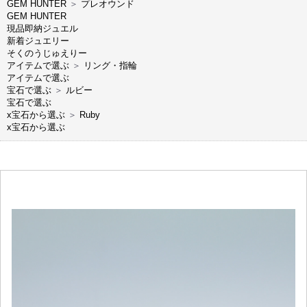
GEM HUNTER
＞
プレオウンド
GEM HUNTER
現品即納ジュエル
新着ジュエリー
そくのうじゅえりー
アイテムで選ぶ
＞
リング・指輪
アイテムで選ぶ
宝石で選ぶ
＞
ルビー
宝石で選ぶ
x宝石から選ぶ
＞
Ruby
x宝石から選ぶ