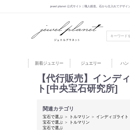
jewel planet 公式サイト｜職人鍛造。石から仕入れてデ
jewel planet 公
新着ジュエリー
ジュエリー
ハン
【代行販売】インディゴ
ト[中央宝石研究所]
関連カテゴリ
宝石で選ぶ
＞
トルマリン
＞
インディゴライト
宝石で選ぶ
＞
トルマリン
宝石で選ぶ