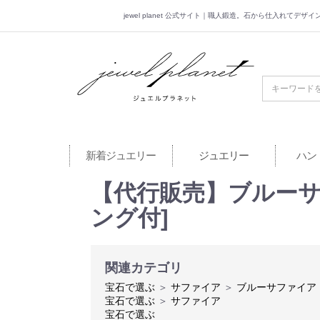
jewel planet 公式サイト｜職人鍛造。石から仕入れてデ
jewel planet 公
新着ジュエリー
ジュエリー
ハン
【代行販売】ブルーサフ
ング付]
関連カテゴリ
宝石で選ぶ
＞
サファイア
＞
ブルーサファイア
宝石で選ぶ
＞
サファイア
宝石で選ぶ