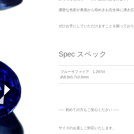
濃密な色彩が奥底から煌めきお石全体に湧き広
ぜひお手にしていただけますことを願っており
Spec
スペック
ブルーサファイア 1.297ct
約6.8x5.7x3.6mm
----- 初めての方もご安心ください -----
サイズのお直しご対応いたします。