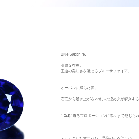
Blue Sapphire.
高貴な存在。
王道の美しさを魅せるブルーサファイア。
オーバルに満ちた青。
石底から湧き上がるネオンの煌めきが瞬きする
1.3ctに迫るプロポーションに隅々まで感じら
ふくらとしたオーバル。品格のある佇まい。