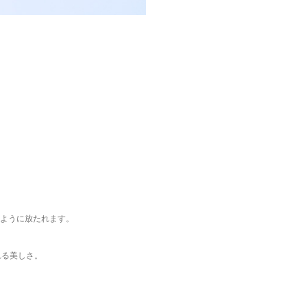
ように放たれます。
れる美しさ。