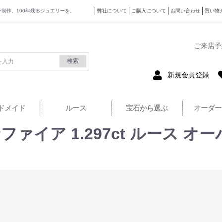
ザイン制作。100年残るジュエリーを。
弊社について
ご購入について
お問い合わせ
買い物
式サイト
ご来店予
検索
新規会員登録
ドメイド
ルース
宝石から選ぶ
オーダー
ァイア 1.297ct ルース オ