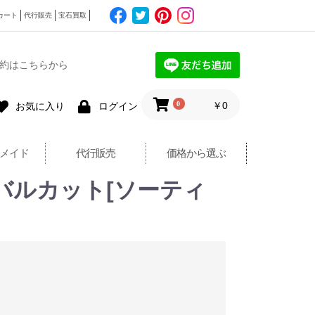
カート
代行販売
宝石買取
約はこちらから
0
￥0
お気に入り
ログイン
メイド
代行販売
価格から選ぶ
ーバルカット[ソーティ