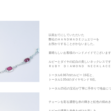
以前おてにしていただいた
弊社のＨＡＮＤＭＡＤＥジュエリーを
お預かりすることがかないました。
素晴らしいお客様のハンドメイドでございます
ルビーとダイヤの紅白の美しいネックレスです
ＲＵＢＹ ＤＩＡＭＯＮＤ ＮＥＣＫＬＡＣＥ
トータル6.967ctのルビー 19石と、
トータル1.05ctのダイヤモンド 6石。
トータル25石の宝石が丁寧に手作りで地金に
チェーンを彩る濃密な赤の輝きと虹色の煌めき
ルビーの濃厚な赤色をぜひお楽しみ