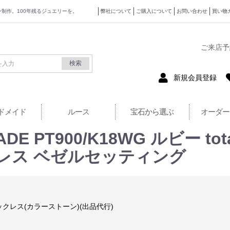
ザイン制作。100年残るジュエリーを。
弊社について
ご購入について
お問い合わせ
買い物
式サイト
ご来店予
検索
新規会員登録
ドメイド
ルース
宝石から選ぶ
オーダー
 PT900/K18WG ルビー tota
 ネックレス ベゼルセッティング
ックレス(カラーストーン)(出品代行)