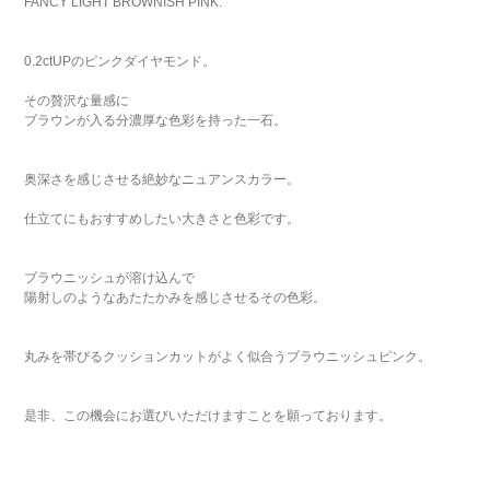
FANCY LIGHT BROWNISH PINK.
0.2ctUPのピンクダイヤモンド。
その贅沢な量感に
ブラウンが入る分濃厚な色彩を持った一石。
奥深さを感じさせる絶妙なニュアンスカラー。
仕立てにもおすすめしたい大きさと色彩です。
ブラウニッシュが溶け込んで
陽射しのようなあたたかみを感じさせるその色彩。
丸みを帯びるクッションカットがよく似合うブラウニッシュピンク。
是非、この機会にお選びいただけますことを願っております。