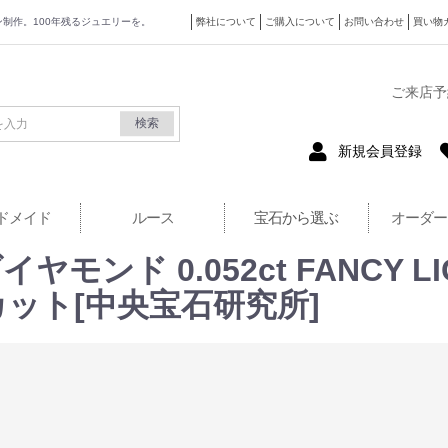
ザイン制作。100年残るジュエリーを。
弊社について
ご購入について
お問い合わせ
買い物
式サイト
ご来店予
検索
新規会員登録
ドメイド
ルース
宝石から選ぶ
オーダー
ド 0.052ct FANCY LIGH
カット[中央宝石研究所]