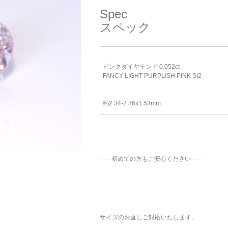
ご注文手続き
カートを見る
お買い物を続ける
Spec
スペック
ピンクダイヤモンド 0.052ct
FANCY LIGHT PURPLISH PINK SI2
約2.34-2.36x1.53mm
----- 初めての方もご安心ください -----
サイズのお直しご対応いたします。