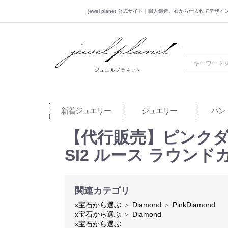
jewel planet 公式サイト｜職人鍛造。石から仕入れてデ
jewel planet 公
新着ジュエリー
ジュエリー
ハン
【代行販売】ピンクダイヤモン
SI2 ルース ラウンド
関連カテゴリ
x宝石から選ぶ
＞
Diamond
＞
PinkDiamond
x宝石から選ぶ
＞
Diamond
x宝石から選ぶ